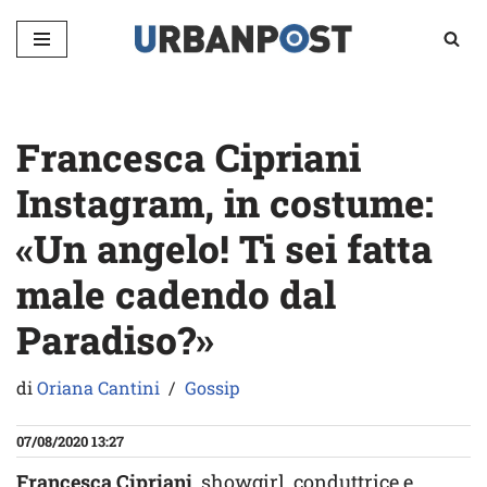
Vai
al
contenuto
Francesca Cipriani
Instagram, in costume:
«Un angelo! Ti sei fatta
male cadendo dal
Paradiso?»
di
Oriana Cantini
Gossip
07/08/2020 13:27
Francesca Cipriani
, showgirl, conduttrice e