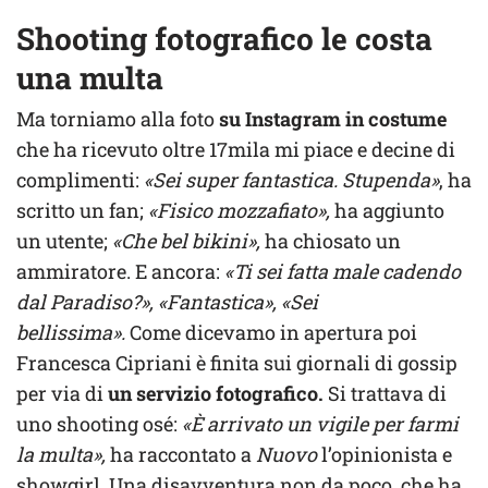
Shooting fotografico le costa
una multa
Ma torniamo alla foto
su Instagram in costume
che ha ricevuto oltre 17mila mi piace e decine di
complimenti:
«Sei super fantastica. Stupenda»
, ha
scritto un fan;
«Fisico mozzafiato»,
ha aggiunto
un utente;
«Che bel bikini»,
ha chiosato un
ammiratore. E ancora:
«Ti sei fatta male cadendo
dal Paradiso?», «Fantastica», «Sei
bellissima».
Come dicevamo in apertura poi
Francesca Cipriani è finita sui giornali di gossip
per via di
un servizio fotografico.
Si trattava di
uno shooting osé:
«È arrivato un vigile per farmi
la multa»,
ha raccontato a
Nuovo
l’opinionista e
showgirl. Una disavventura non da poco, che ha