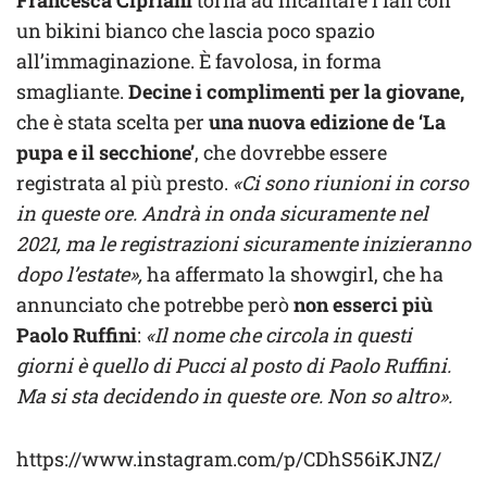
Francesca Cipriani
torna ad incantare i fan con
un bikini bianco che lascia poco spazio
all’immaginazione. È favolosa, in forma
smagliante.
Decine i complimenti per la giovane,
che è stata scelta per
una nuova edizione de ‘La
pupa e il secchione’
, che dovrebbe essere
registrata al più presto.
«Ci sono riunioni in corso
in queste ore. Andrà in onda sicuramente nel
2021, ma le registrazioni sicuramente inizieranno
dopo l’estate»,
ha affermato la showgirl, che ha
annunciato che potrebbe però
non esserci più
Paolo Ruffini
:
«Il nome che circola in questi
giorni è quello di Pucci al posto di Paolo Ruffini.
Ma si sta decidendo in queste ore. Non so altro».
https://www.instagram.com/p/CDhS56iKJNZ/