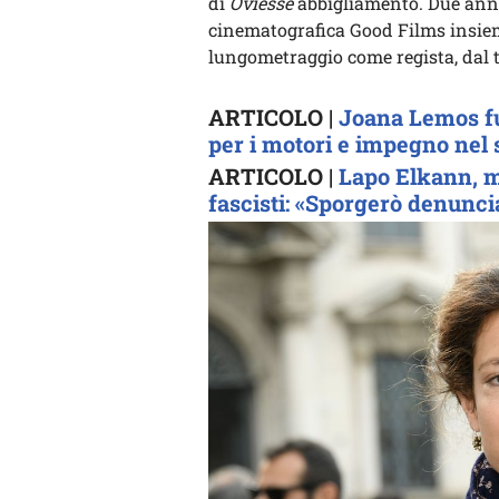
di
Oviesse
abbigliamento. Due anni 
cinematografica Good Films insieme
lungometraggio come regista, dal 
ARTICOLO |
Joana Lemos fu
per i motori e impegno nel 
ARTICOLO |
Lapo Elkann, m
fascisti: «Sporgerò denunci