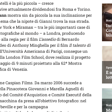
atelli è la più piccola – cresce
e vive attualmente dividendosi fra Roma e Torino.
ann
mostra sin da piccola la sua inclinazione per
ma che la nipote di Gianni trova la sua strada.
 York e Miramax – tra le più importanti case di
atografiche al mondo – a Londra, producendo
alla regia per il film
L’assedio
di Bernardo
video di Anthony Minghella per il film
Il talento di
all’Università Americana di Parigi, consegue un
la London Film School, dove realizza il progetto
aggio di 9 minuti proiettato alla 62ª Mostra
ica di Venezia.
one Caspian Films. Da marzo 2006 succede a
la Pinacoteca Giovanni e Marella Agnelli di
 del Comité d’Acquistion e Comité Executif della
macchina da presa all’obiettivo fotografico: nel
beville e per la campagna