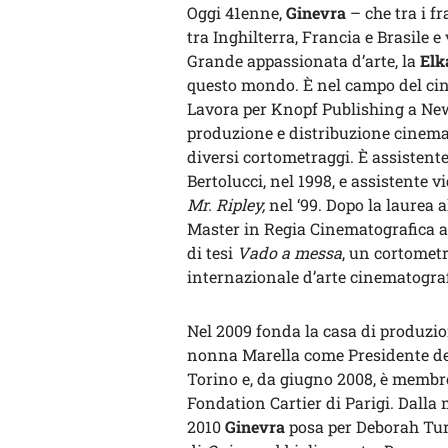
Oggi 41enne,
Ginevra
– che tra i fr
tra Inghilterra, Francia e Brasile 
Grande appassionata d’arte, la
Elk
questo mondo. È nel campo del cine
Lavora per Knopf Publishing a New
produzione e distribuzione cinem
diversi cortometraggi. È assistente 
Bertolucci, nel 1998, e assistente 
Mr. Ripley,
nel ‘99. Dopo la laurea 
Master in Regia Cinematografica al
di tesi
Vado a messa
, un cortometr
internazionale d’arte cinematograf
Nel 2009 fonda la casa di produzi
nonna Marella come Presidente del
Torino e, da giugno 2008, è membro
Fondation Cartier di Parigi. Dalla 
2010
Ginevra
posa per Deborah Tur