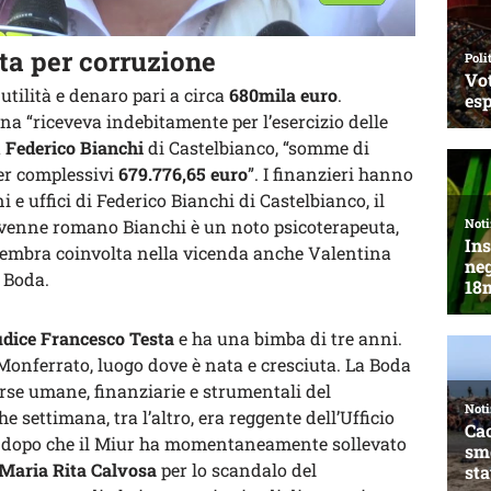
a per corruzione
utilità e denaro pari a circa
680mila euro
.
na “riceveva indebitamente per l’esercizio delle
a
Federico Bianchi
di Castelbianco, “somme di
per complessivi
679.776,65 euro
”. I finanzieri hanno
 e uffici di Federico Bianchi di Castelbianco, il
ovenne romano Bianchi è un noto psicoterapeuta,
 Sembra coinvolta nella vicenda anche Valentina
a Boda.
iudice Francesco Testa
e ha una bimba di tre anni.
 Monferrato, luogo dove è nata e cresciuta. La Boda
orse umane, finanziarie e strumentali del
e settimana, tra l’altro, era reggente dell’Ufficio
ia dopo che il Miur ha momentaneamente sollevato
Maria Rita Calvosa
per lo scandalo del