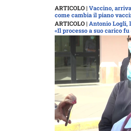
ARTICOLO |
Vaccino, arriva
come cambia il piano vacci
ARTICOLO |
Antonio Logli, 
«Il processo a suo carico fu