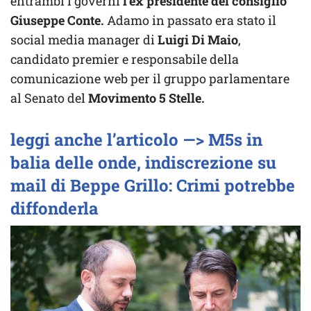
entrambi i governi
l’ex presidente del consiglio
Giuseppe Conte.
Adamo in passato era stato il
social media manager di
Luigi Di Maio
,
candidato premier e responsabile della
comunicazione web per il gruppo parlamentare
al Senato del
Movimento 5 Stelle.
leggi anche l’articolo —> M5s in
balia delle onde, indiscrezione su
mail di Beppe Grillo: Crimi potrebbe
diffonderla