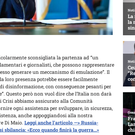
ticolarmente sconsigliata la partenza ad “un
rlamentari e giornalisti, che possono rappresentare
stesso generare un meccanismo di emulazione”. Il
 la loro presenza potrebbe essere facilmente
o di disinformazione, con conseguenze pesanti per
e”. Questo però non vuol dire che l’Italia non darà
 di Crisi abbiamo assicurato alla Comunità
ornire ogni assistenza per sviluppare, in sicurezza,
ssistenza, anche appoggiandosi alla nostra
re Di Maio.
Leggi anche l’articolo —> Russia-
 si sbilancia: «Ecco quando finirà la guerra…»