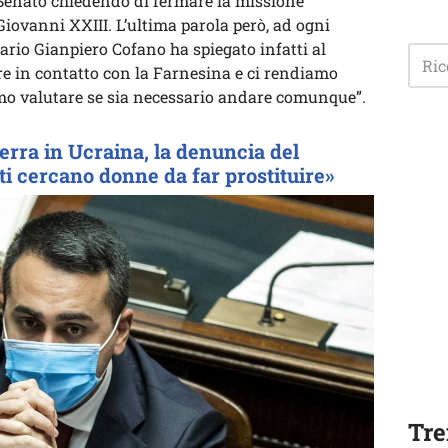
 Senato chiedendo di fermare la missione
ovanni XXIII. L’ultima parola però, ad ogni
ario Gianpiero Cofano ha spiegato infatti al
re in contatto con la Farnesina e ci rendiamo
mo valutare se sia necessario andare comunque”.
uerra in Ucraina, la denuncia del
ti cercano donne da far prostituire»
Tre