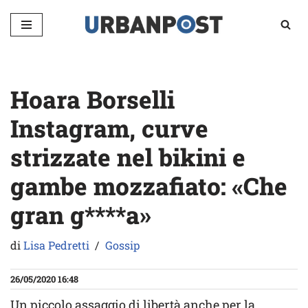
Vai
al
contenuto
Hoara Borselli
Instagram, curve
strizzate nel bikini e
gambe mozzafiato: «Che
gran g****a»
di
Lisa Pedretti
Gossip
26/05/2020 16:48
Un piccolo assaggio di libertà anche per la