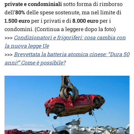
private e condominiali
sotto forma di rimborso
dell’
80%
delle spese sostenute, ma nel limite di
1.500 euro
per i privati e di
8.000 euro
per i
condomini. (Continua a leggere dopo la foto)
>>>
Condizionatori e frigoriferi: cosa cambia con
la nuova legge Ue
>>>
Brevettata la batteria atomica cinese: “Dura 50
anni!” Come è possibile?