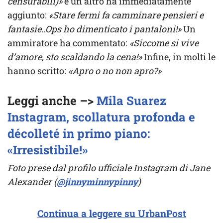
censurabili)»
e un altro ha immediatamente
aggiunto:
«Stare fermi fa camminare pensieri e
fantasie..Ops ho dimenticato i pantaloni!»
Un
ammiratore ha commentato:
«Siccome si vive
d’amore, sto scaldando la cena!»
Infine, in molti le
hanno scritto:
«Apro o no non apro?»
Leggi anche –>
Mila Suarez
Instagram, scollatura profonda e
décolleté in primo piano:
«Irresistibile!»
Foto prese dal profilo ufficiale Instagram di Jane
Alexander (
@jinnyminnypinny
)
Continua a leggere su UrbanPost