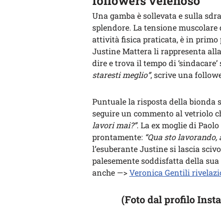
followers velenoso
Una gamba è sollevata e sulla sdrai
splendore. La tensione muscolare d
attività fisica praticata, è in prim
Justine Mattera li rappresenta all
dire e trova il tempo di ‘sindacare’
staresti meglio”
, scrive una followe
Puntuale la risposta della bionda 
seguire un commento al vetriolo ch
lavori mai?”
. La ex moglie di Paol
prontamente:
“Qua sto lavorando, 
l’esuberante Justine si lascia scivo
palesemente soddisfatta della sua 
anche —>
Veronica Gentili rivelazio
(Foto dal profilo Inst