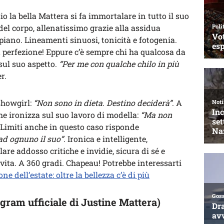
o la bella Mattera si fa immortalare in tutto il suo
el corpo, allenatissimo grazie alla assidua
o piano. Lineamenti sinuosi, tonicità e fotogenia.
a perfezione! Eppure c’è sempre chi ha qualcosa da
 sul suo aspetto.
“Per me con qualche chilo in più
r.
showgirl:
“Non sono in dieta. Destino deciderà”
. A
e ironizza sul suo lavoro di modella:
“Ma non
o Limiti anche in questo caso risponde
ad ognuno il suo”
. Ironica e intelligente,
lare addosso critiche e invidie, sicura di sé e
vita. A 360 gradi. Chapeau! Potrebbe interessarti
ne dell’estate: oltre la bellezza c’è di più
agram ufficiale di Justine Mattera)