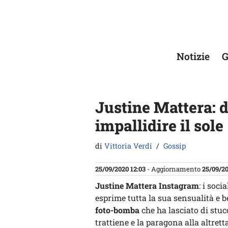
Vai
al
contenuto
Notizie
G
Justine Mattera: d
impallidire il sole
di
Vittoria Verdi
Gossip
25/09/2020 12:03
- Aggiornamento
25/09/20
Justine Mattera Instagram
: i soci
esprime tutta la sua sensualità e b
foto-bomba
che ha lasciato di stuc
trattiene e la paragona alla altret