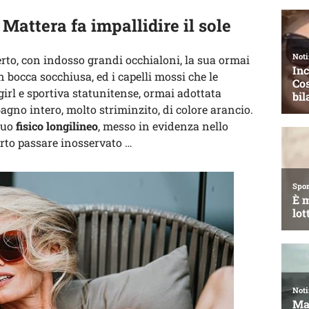
 Mattera fa impallidire il sole
perto, con indosso grandi occhialoni, la sua ormai
 bocca socchiusa, ed i capelli mossi che le
girl e sportiva statunitense, ormai adottata
bagno intero, molto striminzito, di colore arancio.
suo
fisico longilineo
, messo in evidenza nello
erto passare inosservato …