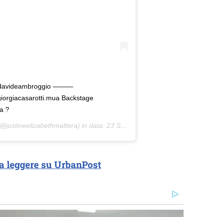
@davideambroggio ———
iorgiacasarotti.mua Backstage
a ?
@justineelizabethmattera) in data:
23 Set 2020 alle ore 4:31 PDT
a leggere su UrbanPost