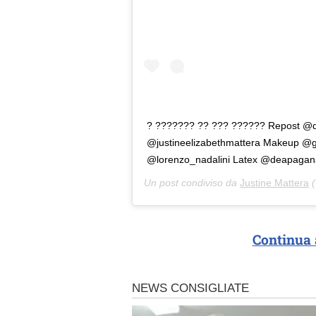
? ??????? ?? ??? ?????? Repost 
@justineelizabethmattera Makeup @g
@lorenzo_nadalini Latex @deapagan
Un post condiviso da
Justine Mattera
(
Continua 