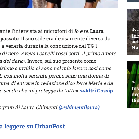
ante l’intervista ai microfoni di
Io e te
,
Laura
o
passato.
Il suo stile era decisamente diverso da
o a vederla durante la conduzione del TG 1:
i nero. Avevo i capelli rossi corti. Il primo amore
a del dark»
. Invece, sul suo presente come
zione e invidia ci sono nel mio lavoro così come
nti con molta serenità perchè sono una donna di
rima di entrare in redazione dico l’Ave Maria e da
 scudo che mi protegge da tutto».
>>Altri Gossip
nstagram di Laura Chimenti
(@chimentilaura)
a leggere su UrbanPost