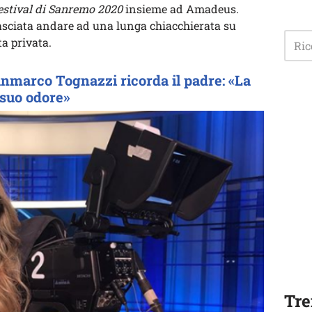
estival di Sanremo 2020
insieme ad Amadeus.
lasciata andare ad una lunga chiacchierata su
ta privata.
ianmarco Tognazzi ricorda il padre: «La
 suo odore»
Tre