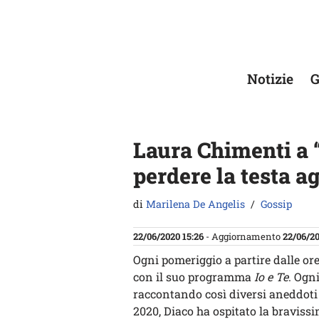
Vai
al
contenuto
Notizie
G
Laura Chimenti a “
perdere la testa a
di
Marilena De Angelis
Gossip
22/06/2020 15:26
- Aggiornamento
22/06/20
Ogni pomeriggio a partire dalle ore 
con il suo programma
Io e Te
. Ogni
raccontando così diversi aneddoti d
2020, Diaco ha ospitato la braviss