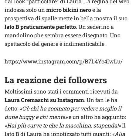
dal look “particolare” di Laura. La regina del web
indossa solo un
micro bikini nero
e la
prospettiva di spalle mette in bella mostra il suo
lato B praticamente perfetto
. Un sederino a
mandolino che sembra essere disegnato. Uno
spettacolo del genere è indimenticabile.
https://www.instagram.com/p/B7L4Yc4IwLu/
La reazione dei followers
Moltissimi sono stati i commenti ricevuti da
Laura Cremaschi su Instagram
. Un fan le ha
detto:
«C’è chi ha zoomato per vedere meglio il
dune buggy e chi mente»
e un altro ha aggiunto:
«Hai più curve te che la macchina, stupenda!»
Il
lato B di Laura ha ipnotizzato tutti quanti:
«Alla