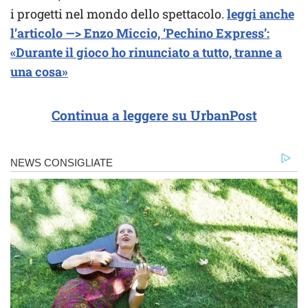
i progetti nel mondo dello spettacolo.
leggi anche
l’articolo —> Enzo Miccio, ‘Pechino Express’:
«Durante il gioco ho rinunciato a tutto, tranne a
una cosa»
Continua a leggere su UrbanPost