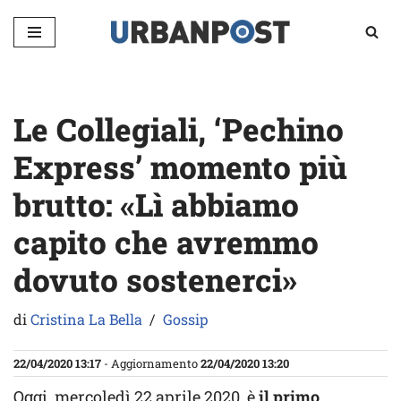
Vai
al
contenuto
Le Collegiali, ‘Pechino
Express’ momento più
brutto: «Lì abbiamo
capito che avremmo
dovuto sostenerci»
di
Cristina La Bella
Gossip
22/04/2020 13:17
- Aggiornamento
22/04/2020 13:20
Oggi, mercoledì 22 aprile 2020, è
il primo