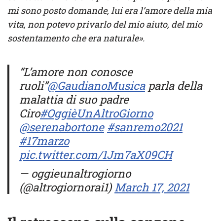
mi sono posto domande, lui era l’amore della mia
vita, non potevo privarlo del mio aiuto, del mio
sostentamento che era naturale».
“L’amore non conosce
ruoli”
@GaudianoMusica
parla della
malattia di suo padre
Ciro
#OggièUnAltroGiorno
@serenabortone
#sanremo2021
#17marzo
pic.twitter.com/1Jm7aX09CH
— oggieunaltrogiorno
(@altrogiornorai1)
March 17, 2021