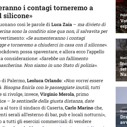
eranno i contagi torneremo a
l silicone»
uonano così le parole di
Luca Zaia
–
ma divieto di
na sono la conditio sine qua non, il salvavita per
vvertimento:
«Se aumenteranno i contagi
gge e torneremo a chiuderci in casa con il silicone»
.
ockdown possa spaventare, e allora ecco l’appello
una considerazione:
«Sarebbe un fallimento
mascherina. Non siamo in uno Stato di polizia»
.
 di Palermo,
Leoluca Orlando
:
«Non vorrei essere
. Bisogna finirla con le passeggiate inutili, tutti
e si rivolge, invece,
Virginio Merola
, primo
ice –
le sentinelle della giusta distanza, date
sta al toro il sindaco di Caserta,
Carlo Marino
che,
i serali all’esterno di bar, pub e locali notturni»,
o a tutti gli esercizi commerciali di vendere