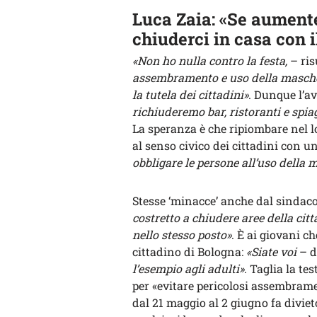
Luca Zaia: «Se aument
chiuderci in casa con i
«Non ho nulla contro la festa,
– ris
assembramento e uso della mascheri
la tutela dei cittadini»
. Dunque l’a
richiuderemo bar, ristoranti e spia
La speranza è che ripiombare nel l
al senso civico dei cittadini con 
obbligare le persone all’uso della 
Stesse ‘minacce’ anche dal sindaco
costretto a chiudere aree della città
nello stesso posto»
. È ai giovani ch
cittadino di Bologna:
«Siate voi
– d
l’esempio agli adulti»
. Taglia la te
per «evitare pericolosi assembrament
dal 21 maggio al 2 giugno fa diviet