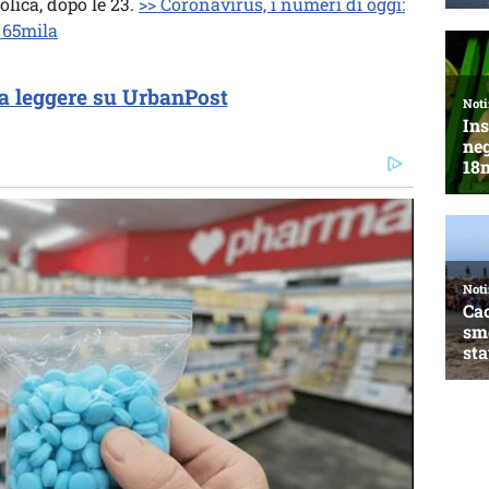
olica, dopo le 23.
>> Coronavirus, i numeri di oggi:
a 65mila
a leggere su UrbanPost