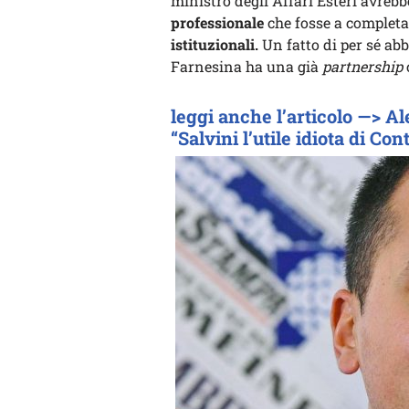
ministro degli Affari Esteri avrebb
professionale
che fosse a completa
istituzionali.
Un fatto di per sé ab
Farnesina ha una già
partnership
leggi anche l’articolo —> A
“Salvini l’utile idiota di Con