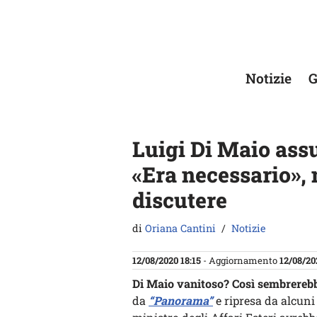
Vai
al
contenuto
Notizie
G
Luigi Di Maio ass
«Era necessario», 
discutere
di
Oriana Cantini
Notizie
12/08/2020 18:15
- Aggiornamento
12/08/20
Di Maio vanitoso? Così sembrereb
da
“Panorama”
e ripresa da alcun