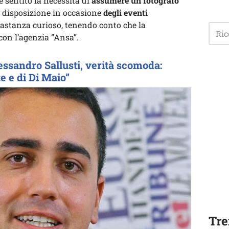
e sentito la necessità di
assumere un fotografo
 disposizione in occasione
degli eventi
bastanza curioso, tenendo conto che la
con l’agenzia “Ansa”.
lessandro Sallusti, verità scomoda:
te e di Di Maio”
Tre