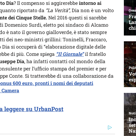
to Dia
? Il compenso si aggirerebbe
intorno ai
quanto riportato da
“La Verità”
, Dia non è un volto
nte dei Cinque Stelle.
Nel 2016 questi si sarebbe
di Domenico Surdi, eletto poi sindaco di Alcamo
do è nato il governo gialloverde, è stato sempre
ti dei neo-ministri grillini: Toninelli, Fraccaro,
o Dia si occuperà di “elaborazione digitale delle
ebbe di più. Come spiega
“Il Giornale”
il fratello
useppe Dia
, ha infatti contatti col mondo della
 consulente per l’ufficio stampa del premier e per
ppe Conte. Si tratterebbe di una collaborazione da
onus 600 euro, pronti i nomi dei deputati
la Camera
a leggere su UrbanPost