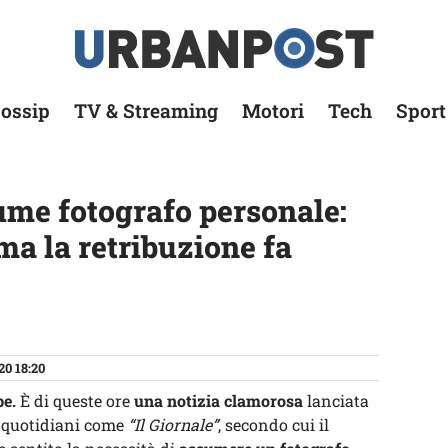
ossip
TV & Streaming
Motori
Tech
Sport
ume fotografo personale:
ma la retribuzione fa
20 18:20
be.
È di queste ore
una notizia clamorosa
lanciata
i quotidiani come
“Il Giornale”
, secondo cui il