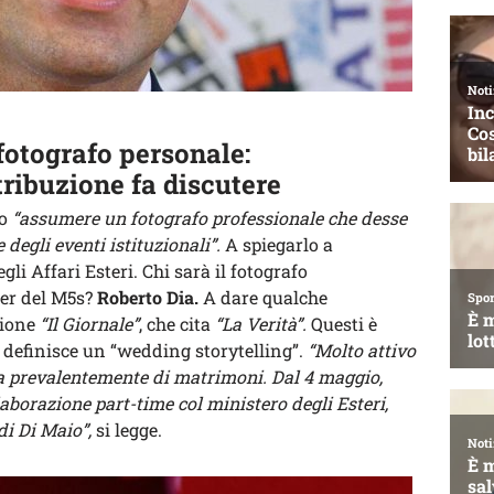
fotografo personale:
tribuzione fa discutere
io
“assumere un fotografo professionale che desse
degli eventi istituzionali”.
A spiegarlo a
li Affari Esteri. Chi sarà il fotografo
ader del M5s?
Roberto Dia.
A dare qualche
tione
“Il Giornale”
, che cita
“La Verità”.
Questi è
i definisce un “wedding storytelling”.
“Molto attivo
pa prevalentemente di matrimoni. Dal 4 maggio,
laborazione part-time col ministero degli Esteri,
 di Di Maio”,
si legge.