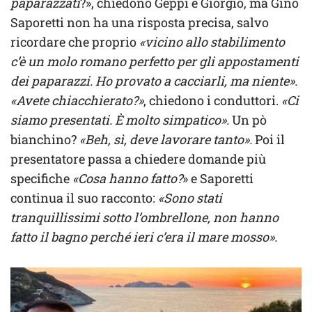
paparazzati
?», chiedono Geppi e Giorgio, ma Gino
Saporetti non ha una risposta precisa, salvo
ricordare che proprio
«vicino allo stabilimento
c’è un molo romano perfetto per gli appostamenti
dei paparazzi. Ho provato a cacciarli, ma niente».
«Avete chiacchierato?»
, chiedono i conduttori.
«Ci
siamo presentati. È molto simpatico».
Un pò
bianchino?
«Beh, sì, deve lavorare tanto».
Poi il
presentatore passa a chiedere domande più
specifiche
«Cosa hanno fatto?
» e Saporetti
continua il suo racconto:
«Sono stati
tranquillissimi sotto l’ombrellone, non hanno
fatto il bagno perché ieri c’era il mare mosso».