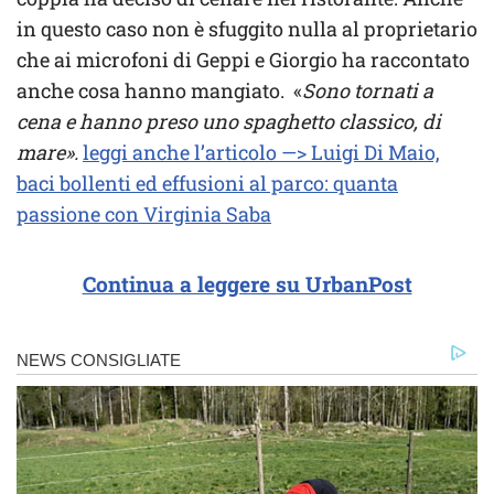
in questo caso non è sfuggito nulla al proprietario
che ai microfoni di Geppi e Giorgio ha raccontato
anche cosa hanno mangiato. «
Sono tornati a
cena e hanno preso uno spaghetto classico, di
mare».
leggi anche l’articolo —> Luigi Di Maio,
baci bollenti ed effusioni al parco: quanta
passione con Virginia Saba
Continua a leggere su UrbanPost