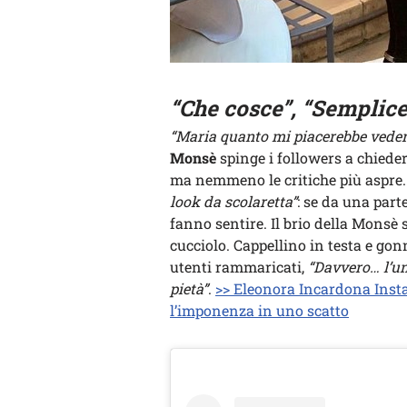
“Che cosce”, “Semplic
“Maria quanto mi piacerebbe veder
Monsè
spinge i followers a chied
ma nemmeno le critiche più aspre
look da scolaretta”
: se da una parte
fanno sentire. Il brio della Monsè 
cucciolo. Cappellino in testa e gonn
utenti rammaricati,
“Davvero… l’un
pietà”
.
>> Eleonora Incardona Insta
l’imponenza in uno scatto