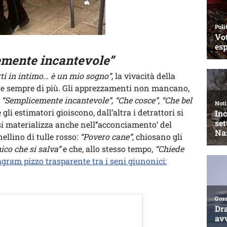
emente incantevole”
ti in intimo… è un mio sogno”
, la vivacità della
ere sempre di più. Gli apprezzamenti non mancano,
.
“Semplicemente incantevole”, “Che cosce”, “Che bel
 gli estimatori gioiscono, dall’altra i detrattori si
si materializza anche nell’‘acconciamento’ del
ellino di tulle rosso:
“Povero cane”
, chiosano gli
ico che si salva”
e che, allo stesso tempo,
“Chiede
gram pizzo trasparente tra i seni giunonici: