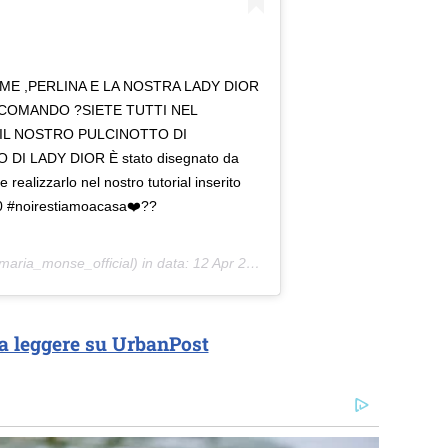
 ME ,PERLINA E LA NOSTRA LADY DIOR
CCOMANDO ?SIETE TUTTI NEL
 IL NOSTRO PULCINOTTO DI
I LADY DIOR È stato disegnato da
ealizzarlo nel nostro tutorial inserito
0 #noirestiamoacasa❤️??
aria_monse_official) in data:
12 Apr 2020 alle ore 11:26 PDT
a leggere su UrbanPost