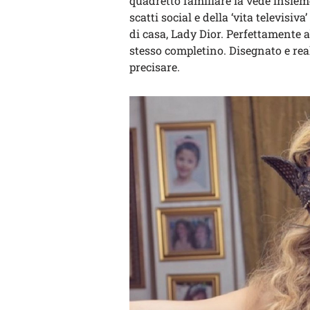
quadretto familiare la vede insieme
scatti social e della ‘vita televisiv
di casa, Lady Dior. Perfettamente
stesso completino. Disegnato e real
precisare.