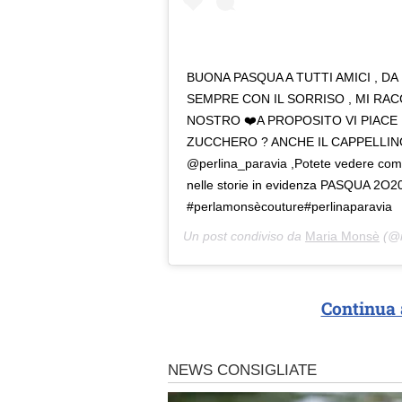
BUONA PASQUA A TUTTI AMICI , DA
SEMPRE CON IL SORRISO , MI RA
NOSTRO ❤️A PROPOSITO VI PIACE
ZUCCHERO ? ANCHE IL CAPPELLINO D
@perlina_paravia ,Potete vedere come r
nelle storie in evidenza PASQUA 2O2
#perlamonsècouture#perlinaparavia
Un post condiviso da
Maria Monsè
(@m
Continua 