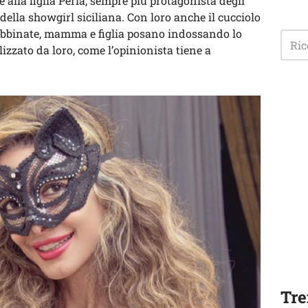
 alla figlia Perla, sempre più protagonista degli
a’ della showgirl siciliana. Con loro anche il cucciolo
 abbinate, mamma e figlia posano indossando lo
izzato da loro, come l’opinionista tiene a
Tre