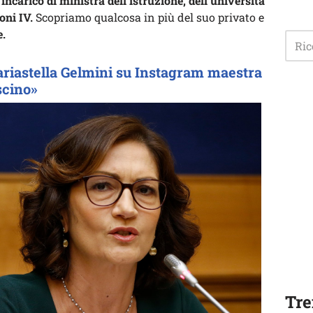
’incarico di ministra dell’istruzione, dell’università
oni IV.
Scopriamo qualcosa in più del suo privato e
e.
ariastella Gelmini su Instagram maestra
scino»
Tre