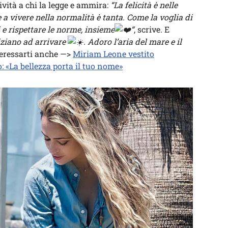
ività a chi la legge e ammira:
“La felicità è nelle
e a vivere nella normalità è tanta. Come la voglia di
 e rispettare le norme, insieme
“
, scrive. E
niziano ad arrivare
.
Adoro l’aria del mare e il
teressarti anche —>
Miriam Leone vestito
: «La bellezza porta il tuo nome»