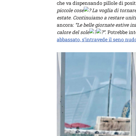
che va dispensando pillole di posit
piccole cose
La voglia di tornar
estate. Continuiamo a restare uniti
ancora:
“L
e belle giornate estive i
calore del sole
“
. Potrebbe in
abbassato, s’intravede il seno nudo