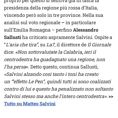
proprio per questo si sentiva già in tasca la
presidenza della regione più rossa d’Italia,
vincendo però solo in tre province. Nella sua
analisi sul voto regionale
–
in particolare
sull’Emilia Romagna – perfino
Alessandro
Sallusti
ha criticato aspramente Salvini. Ospite a
“
L’aria che tira”,
su
La7
, il direttore de
Il Giornale
dice:
«
Non sottovalutate la Calabria
,
ieri il
centrodestra ha guadagnato una regione, non
l’ha persa
»
. Detto questo, continua Sallusti,
«Salvini alzando così tanto i toni ha creato
un ‘”effetto Le Pen”, quindi tutti si sono coalizzati
contro di lui e questo ha penalizzato non soltanto
Salvini stesso ma anche l’intero centrodestra»
.
>>
Tutto su Matteo Salvini