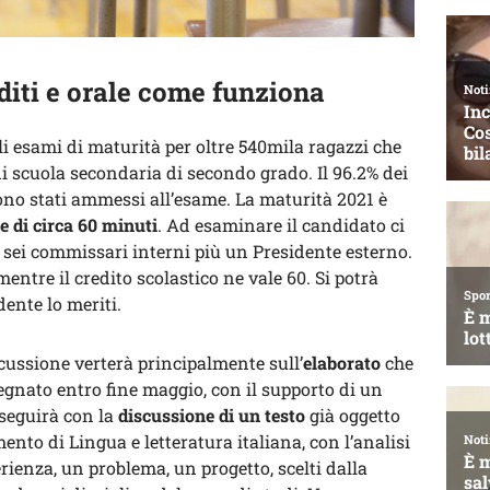
diti e orale come funziona
li esami di maturità per oltre 540mila ragazzi che
 scuola secondaria di secondo grado. Il 96.2% dei
ono stati ammessi all’esame. La maturità 2021 è
e di circa 60 minuti
. Ad esaminare il candidato ci
ei commissari interni più un Presidente esterno.
 mentre il credito scolastico ne vale 60. Si potrà
dente lo meriti.
cussione verterà principalmente sull’
elaborato
che
gnato entro fine maggio, con il supporto di un
oseguirà con la
discussione di un testo
già oggetto
ento di Lingua e letteratura italiana, con l’analisi
rienza, un problema, un progetto, scelti dalla