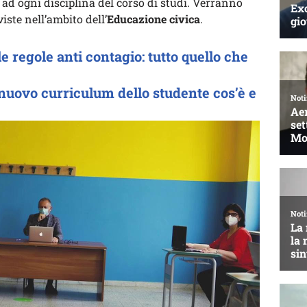
 ad ogni disciplina del corso di studi. Verranno
iste nell’ambito dell’
Educazione civica
.
le regole anti contagio: tutto quello che
nuovo curriculum dello studente cos’è e