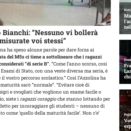
o Bianchi: “Nessuno vi bollerà
misurate voi stessi”
ina ha speso alcune parole per dare forza ai
ta del M5s ci tiene a sottolineare che i ragazzi
considerati “di serie B”.
“Come l’anno scorso, così
 Esami di Stato, con una veste diversa ma seria, è
il vostro percorso scolastico.” Così l’Azzolina ha
 maturità sarò “normale”. “Evitare cioè di
pigri e svogliati che vogliono un esame facile o
o, siete i
ragazzi coraggio
che stanno lottando per
 detto per incoraggiare gli studenti – nessuno di
to come ‘quello della maturità facile’. Non c’e’