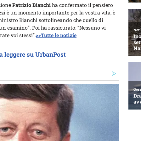
uzione
Patrizio Bianchi
ha confermato il pensiero
zzi è un momento importante per la vostra vita, è
ministro Bianchi sottolineando che quello di
n esamino”. Poi ha rassicurato: “Nessuno vi
ate voi stessi”.
>>Tutte le notizie
a leggere su UrbanPost