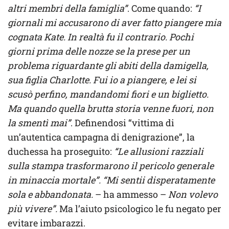
altri membri della famiglia”
. Come quando:
“I
giornali mi accusarono di aver fatto piangere mia
cognata Kate. In realtà fu il contrario. Pochi
giorni prima delle nozze se la prese per un
problema riguardante gli abiti della damigella,
sua figlia Charlotte. Fui io a piangere, e lei si
scusò perfino, mandandomi fiori e un biglietto.
Ma quando quella brutta storia venne fuori, non
la smentì mai”
. Definendosi “vittima di
un’autentica campagna di denigrazione”, la
duchessa ha proseguito:
“Le allusioni razziali
sulla stampa trasformarono il pericolo generale
in minaccia mortale”. “Mi sentii disperatamente
sola e abbandonata.
– ha ammesso –
Non volevo
più vivere”.
Ma l’aiuto psicologico le fu negato per
evitare imbarazzi.