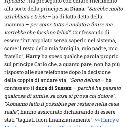
ripetersi”,
ha proseguito con chiaro riferimento
alla sorte della principessa
Diana.
“Sarebbe molto
arrabbiata e triste
– ha di fatto detto della
mamma –
per come tutto è andato a finire ma
vorrebbe che fossimo felici”
. Confessando di
essere “intrappolato senza saperlo nel sistema,
come il resto della mia famiglia, mio padre, mio
fratello”,
Harry
ha speso qualche parola proprio
sul principe Carlo che, a quanto pare, non ha più
risposto alle sue telefonate dopo la decisione
della coppia di andare via.
“Sono deluso
– ha
confessato il
duca di Sussex
–
perché ha passato
qualcosa di simile, sa cosa si prova col dolore”.
“Abbiamo fatto il possibile per restare nella casa
reale”
, hanno assicurato dichiarando di essere
stati “tagliati fuori finanziariamente”.
>> Harry e