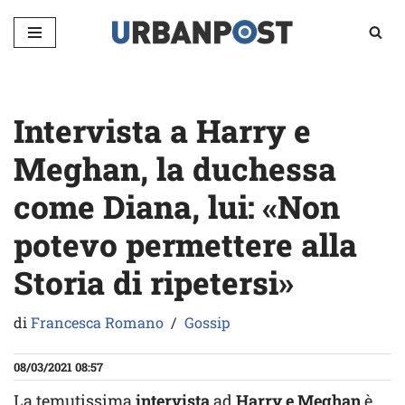
Vai
al
contenuto
Intervista a Harry e
Meghan, la duchessa
come Diana, lui: «Non
potevo permettere alla
Storia di ripetersi»
di
Francesca Romano
Gossip
08/03/2021 08:57
La temutissima
intervista
ad
Harry e Meghan
è