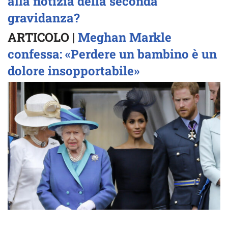
alla notizia della seconda
gravidanza?
ARTICOLO |
Meghan Markle
confessa: «Perdere un bambino è un
dolore insopportabile»