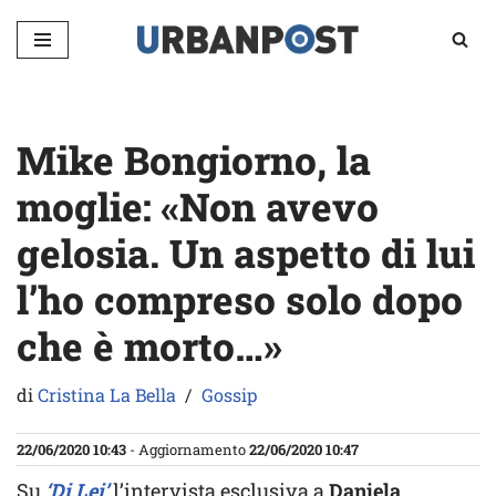
Vai
al
contenuto
Mike Bongiorno, la
moglie: «Non avevo
gelosia. Un aspetto di lui
l’ho compreso solo dopo
che è morto…»
di
Cristina La Bella
Gossip
22/06/2020 10:43
- Aggiornamento
22/06/2020 10:47
Su
‘Di Lei’
l’intervista esclusiva a
Daniela