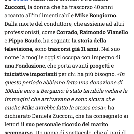
Zucconi
, la donna che ha trascorso 40 anni
accanto all’indimenticabile
Mike Bongiorno.
Dalla morte del conduttore, che assieme ad altri
professionisti, come
Corrado, Raimondo Vianello
e
Pippo Baudo
, ha segnato
la storia della
televisione
, sono
trascorsi già 11 anni.
Nel suo
nome la moglie oggi si occupa con impegno di
una Fondazione
, che porta avanti
progetti e
iniziative importanti
per chi ha più bisogno.
«In
questo periodo abbiamo fatto una donazione di
100mia euro a Bergamo: è stato terribile vedere le
immagini che arrivavano e sono sicura che
anche Mike avrebbe fatto la stessa cosa»
, ha
dichiarato Daniela Zucconi, che ha consegnato ai
lettori
il suo personale ricordo del marito
scomparso.
Un uomo di spettacolo, che al pari di