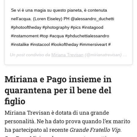
Se vi è una magia su questo pianeta, è contenuta
nell’acqua. (Loren Eiseley) PH @alessandro_duchetti
#photooftheday #photography #pics #instagood
#instamoment #top #acqua #phduchettialessandro
#instalike #instacool #lookoftheday #immersiveart #
Un post condiviso da
Miriana Trevisan
(@mirianatrevisan) in data:
Miriana e Pago insieme in
quarantena per il bene del
figlio
Miriana Trevisan è dotata di una grande
personalità. Ne ha dato prova quando l’ex marito
ha partecipato al recente
Grande Fratello Vip
.