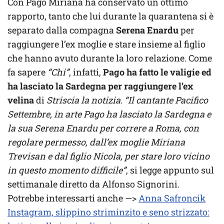
Con Pago Miriana ha conservato un ottimo
rapporto, tanto che lui durante la quarantena si è
separato dalla compagna
Serena Enardu
per
raggiungere l’ex moglie e stare insieme al figlio
che hanno avuto durante la loro relazione. Come
fa sapere
“Chi”
, infatti,
Pago ha fatto le valigie ed
ha lasciato la Sardegna per raggiungere l’ex
velina
di
Striscia la notizia
.
“Il cantante Pacifico
Settembre, in arte Pago ha lasciato la Sardegna e
la sua Serena Enardu per correre a Roma, con
regolare permesso, dall’ex moglie Miriana
Trevisan e dal figlio Nicola, per stare loro vicino
in questo momento difficile”
, si legge appunto sul
settimanale diretto da Alfonso Signorini.
Potrebbe interessarti anche —>
Anna Safroncik
Instagram, slippino striminzito e seno strizzato: