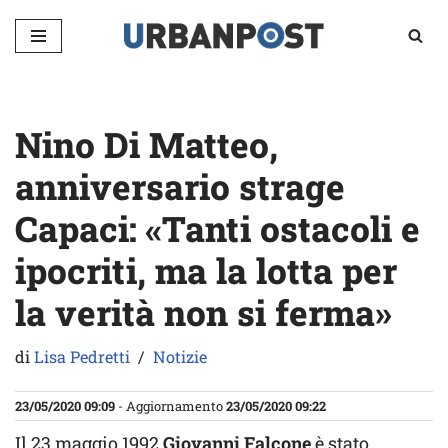
Vai
al
contenuto
Nino Di Matteo,
anniversario strage
Capaci: «Tanti ostacoli e
ipocriti, ma la lotta per
la verità non si ferma»
di
Lisa Pedretti
Notizie
23/05/2020 09:09
- Aggiornamento
23/05/2020 09:22
Il 23 maggio 1992
Giovanni Falcone
è stato