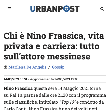
Vai
al
contenuto
Chi è Nino Frassica, vita
privata e carriera: tutto
sull’attore messinese
di
Marilena De Angelis
Gossip
14/05/2021 16:51
- Aggiornamento
14/05/2021 17:00
Nino Frassica
questa sera 14 Maggio 2021 torna
su Rai 1 a partire dalle ore 21.20 con il programma
sulle classifiche, intitolato
“Top 10”
e condotto da
Carlo Conti. Nino Frassica è uno dei volti noti