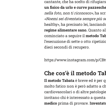
cantante, che ha scelto di rifugiar
un fisico da urlo e curve pazzesche
nella foto, non ti riconosco»
, ha sc
«Noemi sei diventata sempre più s
healthy», ha precisato lei, lascian
regime alimentare sano.
Quanto all
cominciato a seguire il
metodo Tab
l’esecuzione di sette o otto ripetiz
dieci secondi di recupero.
https://www.instagram.com/p/CB
Che cos’è il metodo Ta
Il metodo Tabata
è breve ed è per 
molto fatico non è però adatto a chi
cardiovascolari o di altre patologie
invitano chi è interessato a quest
medico
prima di provare.
Inventato