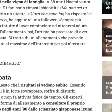
si
nella vigna di famiglia.
A 38 anni Noemi vanta
.
E i fan sono rimasti sbigottiti:
«Ma non sei tu
ritto un utente.
«Giuro che sono io»,
ha risposto lei.
exy»
, ha aggiunto una follower. «Sempre più
do intuire di aver cominciato ad attenersi ad
un
’allenamento, poi, l’artista ha precisato di aver
ata.
Si tratta di un allenamento che prevede
ioni al massimo dell’intensità per poi alternare
tOfB4HGJO/
bata
questo che
i risultati si vedono subito
. Essendo
 è in forte sovrappeso, soffre di disturbi
 o non fa attività fisica da tempo. Gli esperti
a forma di allenamento a
consultare il proprio
 negli anni ’90 dallo scienziato giapponese Izumi