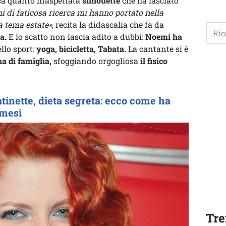
ca quanto inaspettata
silhouette
che ha lasciato
ni di faticosa ricerca mi hanno portato nella
 a tema estate»
, recita la didascalia che fa da
a.
E lo scatto non lascia adito a dubbi:
Noemi ha
llo sport:
yoga, bicicletta, Tabata.
La cantante si è
na di famiglia,
sfoggiando orgogliosa
il fisico
atinette, dieta segreta: ecco come ha
 mesi
Tre