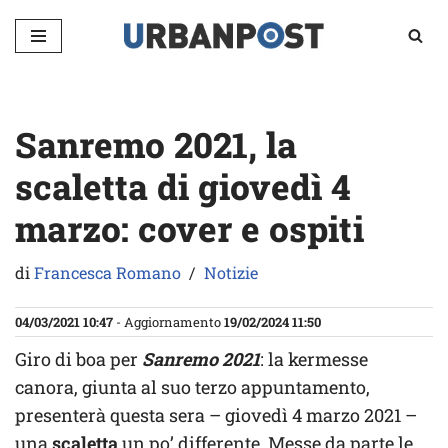
Vai
al
contenuto
Sanremo 2021, la
scaletta di giovedì 4
marzo: cover e ospiti
di
Francesca Romano
Notizie
04/03/2021 10:47
- Aggiornamento
19/02/2024 11:50
Giro di boa per
Sanremo 2021
: la kermesse
canora, giunta al suo terzo appuntamento,
presenterà questa sera – giovedì 4 marzo 2021 –
una
scaletta
un po’ differente. Messe da parte le