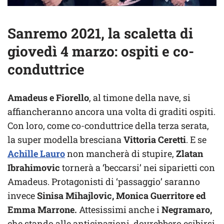
Sanremo 2021, la scaletta di
giovedì 4 marzo: ospiti e co-
conduttrice
Amadeus e Fiorello
, al timone della nave, si
affiancheranno ancora una volta di graditi ospiti.
Con loro, come co-conduttrice della terza serata,
la super modella bresciana
Vittoria Ceretti
. E se
Achille Lauro
non mancherà di stupire,
Zlatan
Ibrahimovic
tornerà a ‘beccarsi’ nei siparietti con
Amadeus. Protagonisti di ‘passaggio’ saranno
invece
Sinisa Mihajlovic, Monica Guerritore ed
Emma Marrone.
Attesissimi anche i
Negramaro,
che stando alle anticipazioni, dovrebbero esibirsi