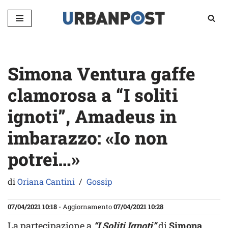
Vai
al
contenuto
Simona Ventura gaffe
clamorosa a “I soliti
ignoti”, Amadeus in
imbarazzo: «Io non
potrei…»
di
Oriana Cantini
Gossip
07/04/2021 10:18
- Aggiornamento
07/04/2021 10:28
La partecipazione a
“I Soliti Ignoti”
di
Simona