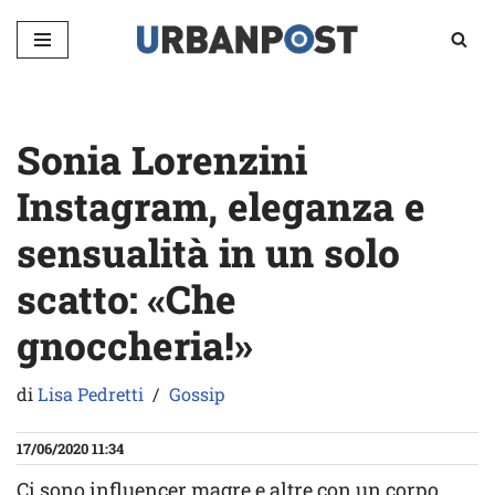
Vai
al
contenuto
Sonia Lorenzini
Instagram, eleganza e
sensualità in un solo
scatto: «Che
gnoccheria!»
di
Lisa Pedretti
Gossip
17/06/2020 11:34
Ci sono influencer magre e altre con un corpo