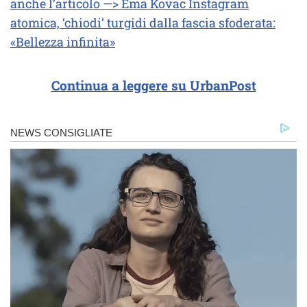
anche l’articolo —> Ema Kovac Instagram
atomica, ‘chiodi’ turgidi dalla fascia sfoderata:
«Bellezza infinita»
Continua a leggere su UrbanPost