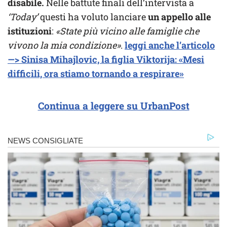
disabile.
Nelle battute finali dell’intervista a
‘Today’
questi ha voluto lanciare
un appello alle
istituzioni
:
«State più vicino alle famiglie che
vivono la mia condizione»
.
leggi anche l’articolo
—> Sinisa Mihajlovic, la figlia Viktorija: «Mesi
difficili, ora stiamo tornando a respirare»
Continua a leggere su UrbanPost