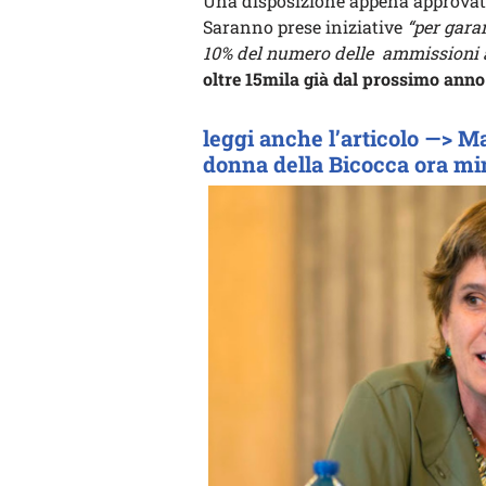
Una disposizione appena approvat
Saranno prese iniziative
“per gara
10% del numero delle ammissioni a
oltre 15mila già dal prossimo anno
leggi anche l’articolo —> Ma
donna della Bicocca ora min