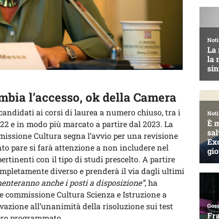
mbia l’accesso, ok della Camera
candidati ai corsi di laurea a numero chiuso, tra i
022 e in modo più marcato a partire dal 2023. La
missione Cultura segna l’avvio per una revisione
anto pare si farà attenzione a non includere nel
tinenti con il tipo di studi prescelto. A partire
ompletamente diverso e prenderà il via dagli ultimi
enteranno anche i posti a disposizione”
, ha
te commissione Cultura Scienza e Istruzione a
vazione all’unanimità della risoluzione sui test
mero programmato.