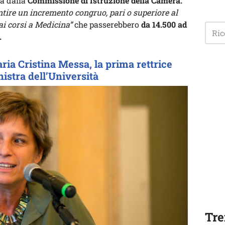
a dalla
Commissione di Istruzione della Camera.
ntire un incremento congruo, pari o superiore al
i corsi a Medicina”
che passerebbero
da 14.500 ad
.
ria Cristina Messa, la prima rettrice
istra dell’Università
Tre