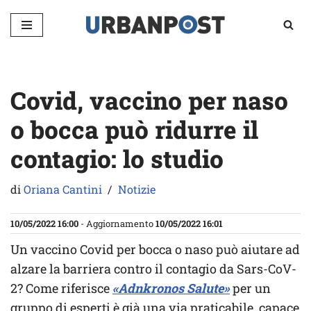
Vai
al
contenuto
Covid, vaccino per naso
o bocca può ridurre il
contagio: lo studio
di
Oriana Cantini
Notizie
10/05/2022 16:00
- Aggiornamento
10/05/2022 16:01
Un vaccino Covid per bocca o naso può aiutare ad
alzare la barriera contro il contagio da Sars-CoV-
2? Come riferisce
«Adnkronos Salute»
per un
gruppo di esperti è già una via praticabile, capace