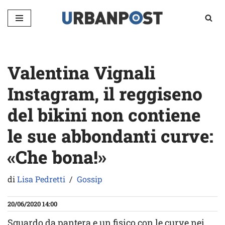
Vai
al
contenuto
Valentina Vignali
Instagram, il reggiseno
del bikini non contiene
le sue abbondanti curve:
«Che bona!»
di
Lisa Pedretti
Gossip
20/06/2020 14:00
Sguardo da pantera e un fisico con le curve nei