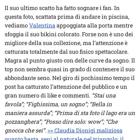
Il suo ultimo scatto ha fatto sognare i fan. In
questa foto, scattata prima di andare in piscina,
vediamo
Valentina
appoggiata alla porta mentre
sfoggia il suo bikini colorato. Forse non è uno dei
migliore della sua collezione, ma l’attenzione è
catturata totalmente dal suo fisico spettacolare.
Magra al punto giusto con delle curve da sogno. Il
top non sembra quasi in grado di contenere il suo
abbondante seno. Nel giro di pochissimo tempo il
post ha catturato l’attenzione del pubblico e un
gran numero di like e commenti.
“Stai una
favola”; “Fighissima, un sogno”; “Bella in
maniera assurda”; “Prima di sta foto il lago era un
pozzanghera”; “Posso dire solo: wow”; “Che
gnocca che sei”
.
>> Claudia Dionigi maliziosa
quanto basta, seni al naturale nel triangolo: il