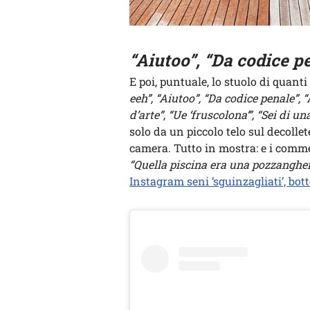
“Aiutoo”, “Da codice p
E poi, puntuale, lo stuolo di quant
eeh”, “Aiutoo”, “Da codice penale”, 
d’arte”, “Ue ‘fruscolona’”, “Sei di 
solo da un piccolo telo sul decollet
camera. Tutto in mostra: e i comm
“Quella piscina era una pozzangher
Instagram seni ‘sguinzagliati’, bot