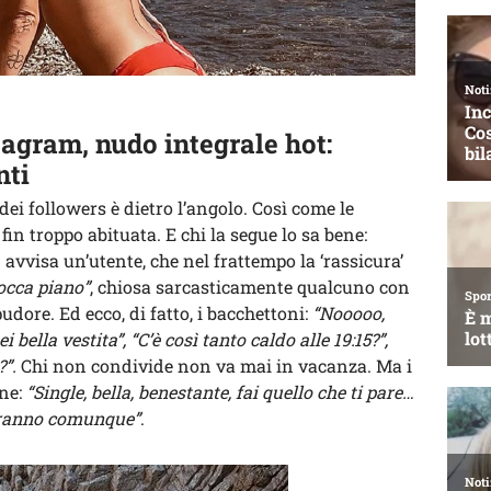
tagram, nudo integrale hot:
nti
dei followers è dietro l’angolo. Così come le
in troppo abituata. E chi la segue lo sa bene:
 avvisa un’utente, che nel frattempo la ‘rassicura’
tocca piano”
, chiosa sarcasticamente qualcuno con
udore. Ed ecco, di fatto, i bacchettoni:
“Nooooo,
i bella vestita”, “C’è così tanto caldo alle 19:15?”,
?”.
Chi non condivide non va mai in vacanza. Ma i
ene:
“Single, bella, benestante, fai quello che ti pare…
heranno comunque”
.