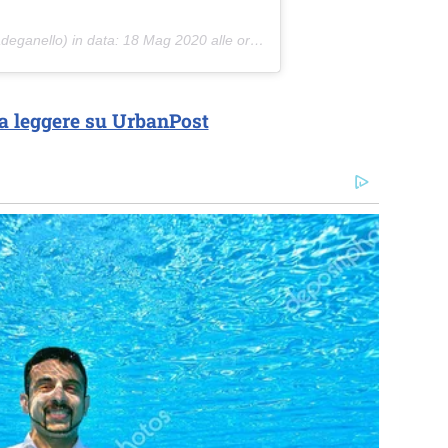
adeganello) in data:
18 Mag 2020 alle ore 10:19 PDT
a leggere su UrbanPost