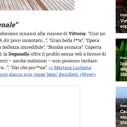
enale”
i sbavano innanzi alla visione di
Vittoria:
“Così no
“A dir poco incantato…”, “Gran bella f**a”, “Opera
una bellezza incredibile”, “Bomba atomica”
. Coperta
é, la
Deganello
offre il profilo senza veli a favore di
enti – anche maliziosi – non possono tardare.
a…”, “Dai che por**na”
.
>> Martina Luchena
tone giacca non regge ‘peso’ decolleté: «Wow!»