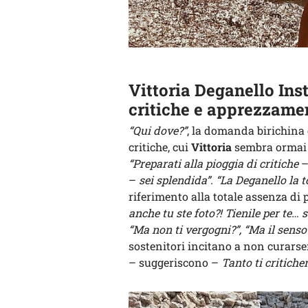
Vittoria Deganello Ins
critiche e apprezzame
“Qui dove?”
, la domanda birichina 
critiche, cui
Vittoria
sembra ormai f
“Preparati alla pioggia di critiche
–
–
sei splendida”. “La Deganello la 
riferimento alla totale assenza di p
anche tu ste foto?! Tienile per te… se
“Ma non ti vergogni?”, “Ma il senso
sostenitori incitano a non curars
– suggeriscono –
Tanto ti critic