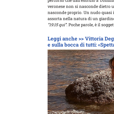
percorso che dall’esordio a
Uomini
veronese non si nasconde dietro un 
nasconde proprio. Un nudo quasi i
assorta nella natura di un giardin
“19:15 qui”
. Poche parole, è il sogge
Leggi anche >> Vittoria Deg
e sulla bocca di tutti: «Spet