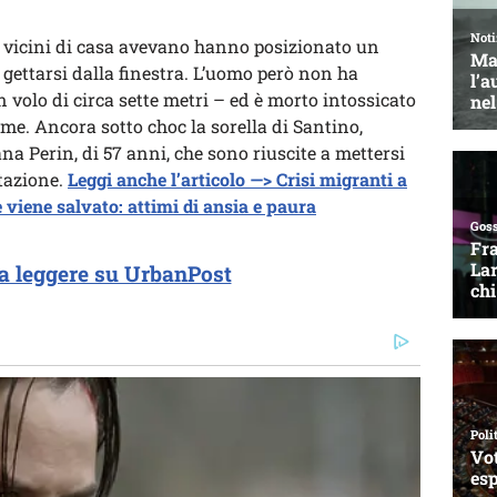
 vicini di casa avevano hanno posizionato un
i gettarsi dalla finestra. L’uomo però non ha
n volo di circa sette metri – ed è morto intossicato
me. Ancora sotto choc la sorella di Santino,
iana Perin, di 57 anni, che sono riuscite a mettersi
itazione.
Leggi anche l’articolo —> Crisi migranti a
 viene salvato: attimi di ansia e paura
a leggere su UrbanPost