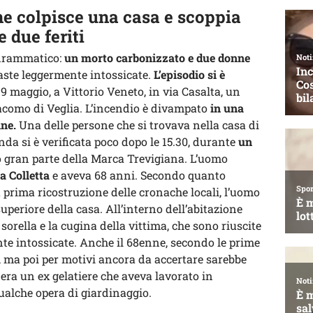
ne colpisce una casa e scoppia
 due feriti
 drammatico:
un morto carbonizzato e due donne
aste leggermente intossicate.
L’episodio si è
 19 maggio, a Vittorio Veneto, in via Casalta, un
iacomo di Veglia. L’incendio è divampato
in una
ine.
Una delle persone che si trovava nella casa di
da si è verificata poco dopo le 15.30, durante
un
o gran parte della Marca Trevigiana. L’uomo
a Colletta
e aveva 68 anni. Secondo quanto
 prima ricostruzione delle cronache locali, l’uomo
uperiore della casa. All’interno dell’abitazione
a sorella e la cugina della vittima, che sono riuscite
te intossicate. Anche il 68enne, secondo le prime
a, ma poi per motivi ancora da accertare sarebbe
era un ex gelatiere che aveva lavorato in
alche opera di giardinaggio.