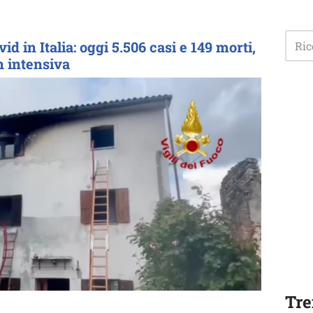
id in Italia: oggi 5.506 casi e 149 morti,
in intensiva
Tre