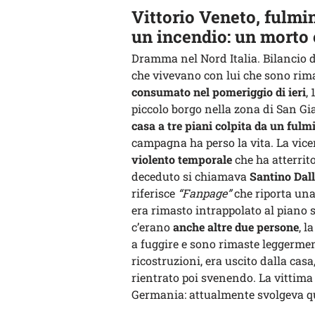
Vittorio Veneto, fulmi
un incendio: un morto e
Dramma nel Nord Italia. Bilancio
che vivevano con lui che sono rim
consumato nel pomeriggio di ieri
,
piccolo borgo nella zona di San G
casa a tre piani colpita da un fulm
campagna ha perso la vita. La vicen
violento temporale
che ha atterrit
deceduto si chiamava
Santino Dall
riferisce
“Fanpage”
che riporta una
era rimasto intrappolato al piano s
c’erano
anche altre due persone
, l
a fuggire e sono rimaste leggermen
ricostruzioni, era uscito dalla cas
rientrato poi svenendo. La vittima 
Germania: attualmente svolgeva qu