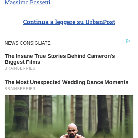
Massimo Bossetti
Continua a leggere su UrbanPost