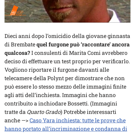
Dieci anni dopo l’omicidio della giovane ginnasta
di Brembate
quel furgone può ‘raccontare’ ancora
qualcosa?
I consulenti di Marita Comi avrebbero
deciso di effettuare un test proprio per verificarlo.
Vogliono riportare il furgone davanti alle
telecamere della Polynt per dimostrare che non
può essere lo stesso mezzo delle immagini finite
agli atti dell’inchiesta. Immagini che hanno
contribuito a inchiodare Bossetti. (Immagini
tratte da
Quarto Grado
) Potrebbe interessarti
anche —>
Caso Yara inchiesta: tutte le prove che
hanno portato all’incriminazione e condanna di