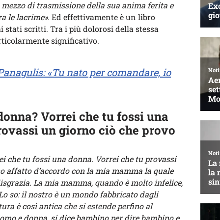
 mezzo di trasmissione della sua anima ferita e
ra le lacrime».
Ed effettivamente è un libro
i stati scritti. Tra i più dolorosi della stessa
rticolarmente significativo.
Panagulis: «Tu nato per comandare, io
onna? Vorrei che tu fossi una
rovassi un giorno ciò che provo
 che tu fossi una donna. Vorrei che tu provassi
no affatto d’accordo con la mia mamma la quale
isgrazia. La mia mamma, quando è molto infelice,
 Lo so: il nostro è un mondo fabbricato dagli
tura è così antica che si estende perfino al
uomo e donna, si dice bambino per dire bambino e