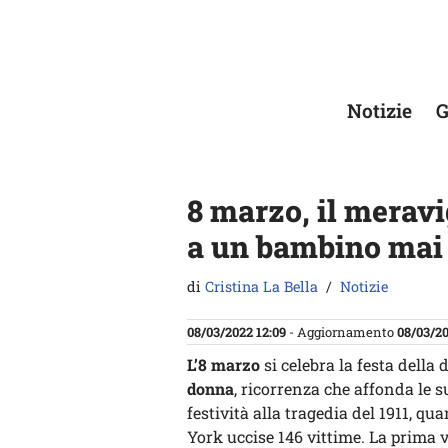
Vai
al
contenuto
Notizie
G
8 marzo, il meravi
a un bambino mai 
di
Cristina La Bella
Notizie
08/03/2022 12:09
- Aggiornamento
08/03/20
L’8 marzo
si celebra la festa della
donna
, ricorrenza che affonda le s
festività alla tragedia del 1911, q
York uccise 146 vittime. La prima vo