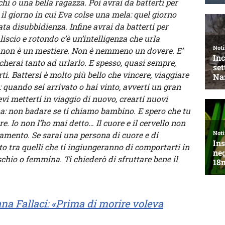
hi o una bella ragazza. Poi avrai da batterti per
il giorno in cui Eva colse una mela: quel giorno
a disubbidienza. Infine avrai da batterti per
iscio e rotondo c’è un’intelligenza che urla
 non è un mestiere. Non è nemmeno un dovere. E’
ticherai tanto ad urlarlo. E spesso, quasi sempre,
i. Battersi è molto più bello che vincere, viaggiare
: quando sei arrivato o hai vinto, avverti un gran
vi metterti in viaggio di nuovo, crearti nuovi
na: non badare se ti chiamo bambino. E spero che tu
. Io non l’ho mai detto… Il cuore e il cervello non
ento. Se sarai una persona di cuore e di
rto tra quelli che ti ingiungeranno di comportarti in
chio o femmina. Ti chiederò di sfruttare bene il
iana Fallaci: «Prima di morire voleva