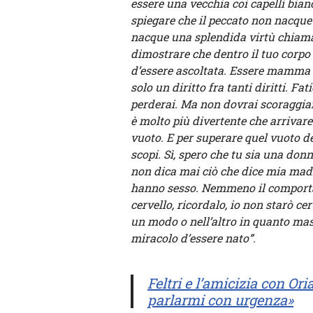
essere una vecchia coi capelli bianc
spiegare che il peccato non nacque 
nacque una splendida virtù chiamat
dimostrare che dentro il tuo corpo l
d’essere ascoltata. Essere mamma
solo un diritto fra tanti diritti. Fa
perderai. Ma non dovrai scoraggiart
è molto più divertente che arrivare
vuoto. E per superare quel vuoto de
scopi. Sì, spero che tu sia una don
non dica mai ciò che dice mia madre
hanno sesso. Nemmeno il comportam
cervello, ricordalo, io non starò ce
un modo o nell’altro in quanto mas
miracolo d’essere nato”.
Feltri e l’amicizia con Or
parlarmi con urgenza»