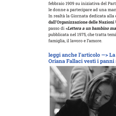
febbraio 1909 su iniziativa del Par
le donne a partecipare ad una mani
In realtà la Giornata dedicata all
dall’Organizzazione delle Nazioni 
passo di
«Lettera a un bambino mai
pubblicata nel 1975, che tratta temi 
famiglia, il lavoro e l’amore.
leggi anche l’articolo —> L
Oriana Fallaci vestì i pann