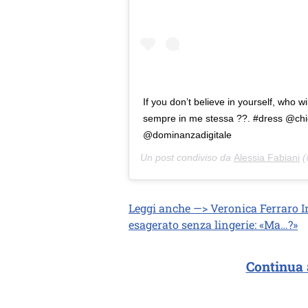
If you don’t believe in yourself, who w
sempre in me stessa ??. #dress @chic
@dominanzadigitale
Un post condiviso da
Alessia Fabiani
(
Leggi anche —> Veronica Ferraro In
esagerato senza lingerie: «Ma…?»
Continua 