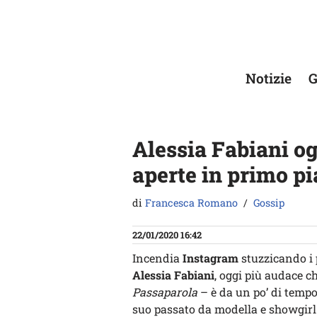
Vai
al
contenuto
Notizie
G
Alessia Fabiani o
aperte in primo pi
di
Francesca Romano
Gossip
22/01/2020 16:42
Incendia
Instagram
stuzzicando i p
Alessia Fabiani
, oggi più audace ch
Passaparola
– è da un po’ di tempo 
suo passato da modella e showgirl 