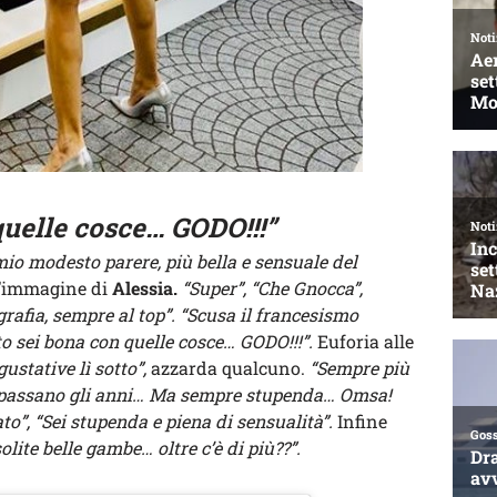
uelle cosce… GODO!!!”
mio modesto parere, più bella e sensuale del
 l’immagine di
Alessia.
“Super”, “Che Gnocca”,
grafia, sempre al top”. “Scusa il francesismo
o sei bona con quelle cosce… GODO!!!”.
Euforia alle
ustative lì sotto”,
azzarda qualcuno.
“Sempre più
ire passano gli anni… Ma sempre stupenda… Omsa!
o”, “Sei stupenda e piena di sensualità”.
Infine
olite belle gambe… oltre c’è di più??”.