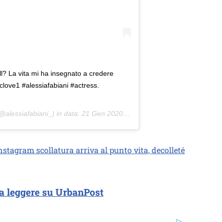
ill? La vita mi ha insegnato a credere
love1 #alessiafabiani #actress.
@alessiafabiani_) in data:
21 Gen 2020 alle ore 11:59 PST
stagram scollatura arriva al punto vita, decolleté
a leggere su UrbanPost