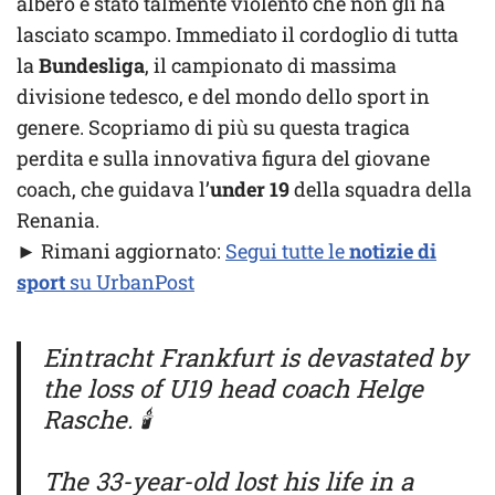
albero è stato talmente violento che non gli ha
lasciato scampo. Immediato il cordoglio di tutta
la
Bundesliga
, il campionato di massima
divisione tedesco, e del mondo dello sport in
genere. Scopriamo di più su questa tragica
perdita e sulla innovativa figura del giovane
coach, che guidava l’
under 19
della squadra della
Renania.
► Rimani aggiornato:
Segui tutte le
notizie di
sport
su UrbanPost
Eintracht Frankfurt is devastated by
the loss of U19 head coach Helge
Rasche. 🕯️
The 33-year-old lost his life in a