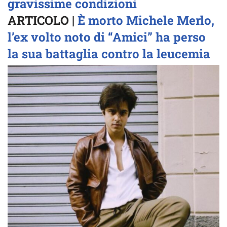
gravissime condizioni
ARTICOLO |
È morto Michele Merlo,
l’ex volto noto di “Amici” ha perso
la sua battaglia contro la leucemia