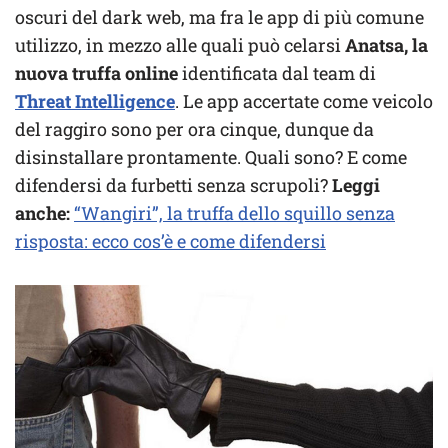
oscuri del dark web, ma fra le app di più comune
utilizzo, in mezzo alle quali può celarsi
Anatsa, la
nuova truffa online
identificata dal team di
Threat Intelligence
. Le app accertate come veicolo
del raggiro sono per ora cinque, dunque da
disinstallare prontamente. Quali sono? E come
difendersi da furbetti senza scrupoli?
Leggi
anche:
“Wangiri”, la truffa dello squillo senza
risposta: ecco cos’è e come difendersi