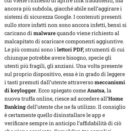
cui viene richiesto di aprire link fraudolenti, ma
ancora più subdola, giacché abile nell’aggirare i
sistemi di sicurezza Google. I contenuti presenti
sullo store infatti non sono ancora infetti, bensì si
caricano di
malware
quando viene richiesto al
malcapitato di scaricare componenti aggiuntive.
Le più comuni sono i
lettori PDF,
strumenti di cui
chiunque potrebbe avere bisogno, specie gli
utenti più fragili, gli anziani. Una volta presente
sul proprio dispositivo, essa è in grado di leggere
i tasti premuti dall’utente attraverso
meccanismi
di keylogger
. Ecco spiegato come
Anatsa
, la
nuova truffa online, riesce ad accedere all’
Home
Banking
dell’utente che ne fa utilizzo. Il consiglio
è certamente quello disinstallare le app e
verificare sempre in anticipo l’affidabilità di ciò