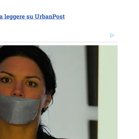
a leggere su UrbanPost