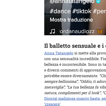
Il balletto sensuale e 
Anna Tatangelo
si mette alla prov
con una sensualità incredibile. Fis
bellezza è incontenibile. Sono in t
e diversi commenti di approvazione
potrebbe essere diversamente.
“Che
sempre bellissima”; “Oddio, ti ador
meraviglia”; “La tua bellezza fa vib
natura, complimenti per il look”; “
Dionigi maliziosa quanto basta, seni
‘crescere’