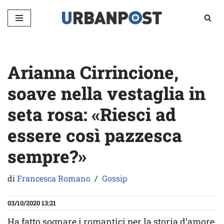
Vai
al
contenuto
Arianna Cirrincione,
soave nella vestaglia in
seta rosa: «Riesci ad
essere così pazzesca
sempre?»
di
Francesca Romano
Gossip
03/10/2020 13:21
Ha fatto sognare i romantici per la storia d’amore