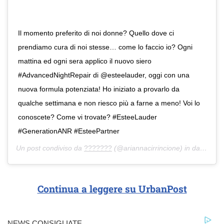
Il momento preferito di noi donne? Quello dove ci
prendiamo cura di noi stesse… come lo faccio io? Ogni
mattina ed ogni sera applico il nuovo siero
#AdvancedNightRepair di @esteelauder, oggi con una
nuova formula potenziata! Ho iniziato a provarlo da
qualche settimana e non riesco più a farne a meno! Voi lo
conoscete? Come vi trovate? #EsteeLauder
#GenerationANR #EsteePartner
Un post condiviso da
???????
(@ariannacirrincione) in data:
2 Ot
Continua a leggere su UrbanPost