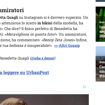
mmiratori
tta Quagli
su Instagram si è davvero superata. Un
 attenzione lo scatto
in bikini
della modella, ha
».
Che dire? Il fisico perfetto di Benedetta ha
ti:
«Meravigliosa in questa foto!»
. Un ammiratore,
nazione, ha commentato:
«Benny Zeta Jones»
Infine,
 tua bellezza è insuperabile!».
>> Altri Gossip
i Benedetta Quagli
(@she.s.benni)
a leggere su UrbanPost