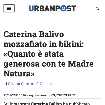
Vai
al
contenuto
Caterina Balivo
mozzafiato in bikini:
«Quanto è stata
generosa con te Madre
Natura»
di
Oriana Cantini
Gossip
21/05/2021 18:02
- Aggiornamento
21/05/2021 18:07
Su Instagram
Caterina Balivo
ha pubblicato