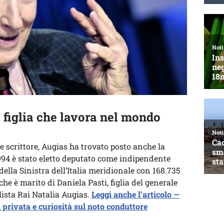
 figlia che lavora nel mondo
 e scrittore, Augias ha trovato posto anche la
 1994 è stato eletto deputato come indipendente
della Sinistra dell’Italia meridionale con 168.735
 che è marito di Daniela Pasti, figlia del generale
alista Rai Natalia Augias.
Leggi anche l’articolo —
ta privata e curiosità sul noto conduttore