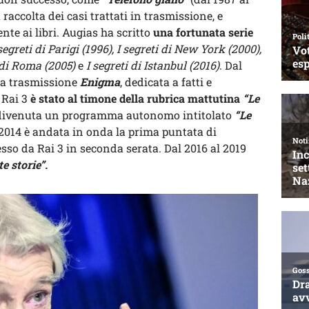
raccolta dei casi trattati in trasmissione, e
te ai libri. Augias ha scritto
una fortunata serie
segreti di Parigi (1996), I segreti di New York (2000),
i di Roma (2005)
e
I segreti di Istanbul (2016)
. Dal
la trasmissione
Enigma
, dedicata a fatti e
 Rai 3
è stato al timone della rubrica mattutina
“Le
 divenuta un programma autonomo intitolato
“Le
e 2014 è andata in onda la prima puntata di
o da Rai 3 in seconda serata. Dal 2016 al 2019
e storie”.