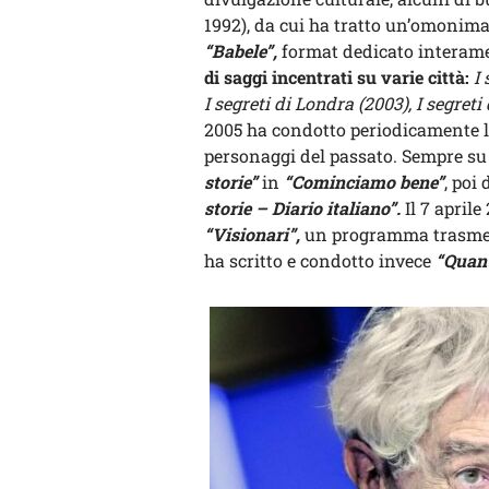
1992), da cui ha tratto un’omonima 
“Babele”,
format dedicato interamen
di saggi incentrati su varie città:
I 
I segreti di Londra (2003), I segret
2005 ha condotto periodicamente 
personaggi del passato. Sempre su
storie”
in
“Cominciamo bene”
, poi
storie – Diario italiano”.
Il 7 april
“Visionari”,
un programma trasmess
ha scritto e condotto invece
“Quant