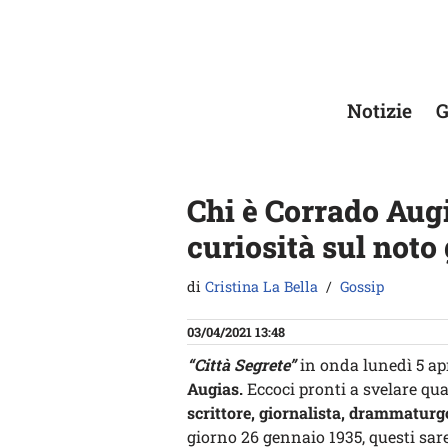
Vai
al
contenuto
Notizie
G
Chi è Corrado Augia
curiosità sul noto
di
Cristina La Bella
Gossip
03/04/2021 13:48
“Città Segrete”
in onda lunedì 5 apr
Augias.
Eccoci pronti a svelare qual
scrittore, giornalista, drammaturgo,
giorno 26 gennaio 1935, questi sare