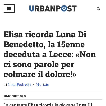
Vai
al
contenuto
Elisa ricorda Luna Di
Benedetto, la 15enne
deceduta a Lecce: «Non
ci sono parole per
colmare il dolore!»
di
Lisa Pedretti
Notizie
20/06/2020 09:01
La cantante
Elisa
ricorda la giovane
Luna Di