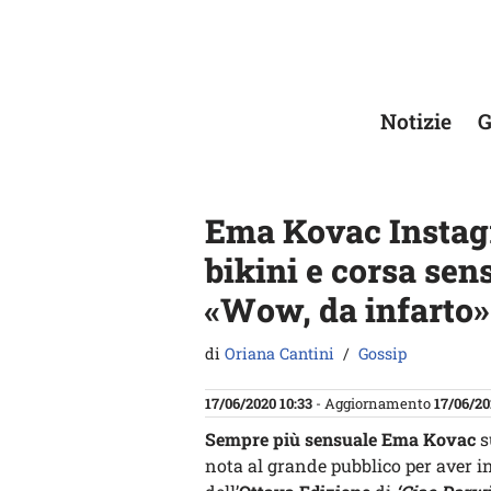
Vai
al
contenuto
Notizie
G
Ema Kovac Instagr
bikini e corsa sen
«Wow, da infarto»
di
Oriana Cantini
Gossip
17/06/2020 10:33
- Aggiornamento
17/06/20
Sempre più sensuale Ema Kovac
s
nota al grande pubblico per aver i