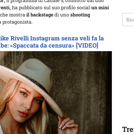
n’,
il programma di Canale 5, condotto dal duo
renti,
ha pubblicato sul suo profilo social
un mini
 che mostra
il backstage
di uno
shooting
a protagonista.
ike Rivelli Instagram senza veli fa la
ambe: «Spaccata da censura» [VIDEO]
Tre