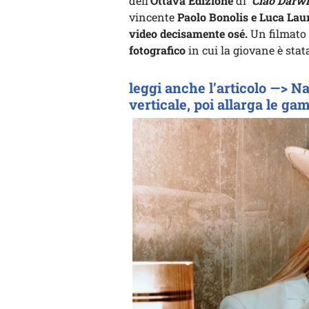
dell’
Ottava Edizione
di
‘Ciao Darwi
vincente
Paolo Bonolis e Luca Lau
video decisamente osé.
Un filmato
fotografico
in cui la giovane è stat
leggi anche l’articolo —> Na
verticale, poi allarga le g