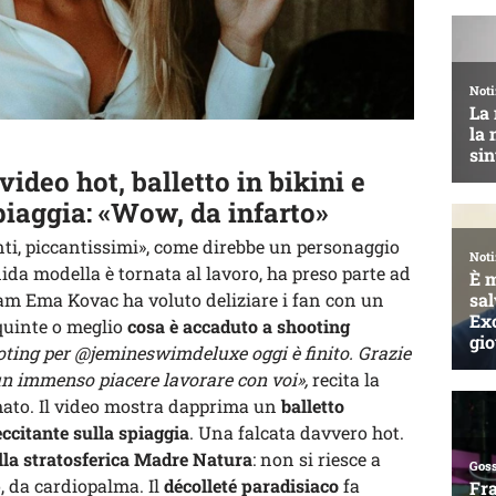
deo hot, balletto in bikini e
piaggia: «Wow, da infarto»
anti, piccantissimi», come direbbe un personaggio
ida modella è tornata al lavoro, ha preso parte ad
ram Ema Kovac ha voluto deliziare i fan con un
 quinte o meglio
cosa è accaduto a shooting
ting per @jemineswimdeluxe oggi è finito. Grazie
 un immenso piacere lavorare con voi»,
recita la
lmato. Il video mostra dapprima un
balletto
eccitante sulla spiaggia
. Una falcata davvero hot.
della stratosferica Madre Natura
: non si riesce a
o, da cardiopalma. Il
décolleté paradisiaco
fa