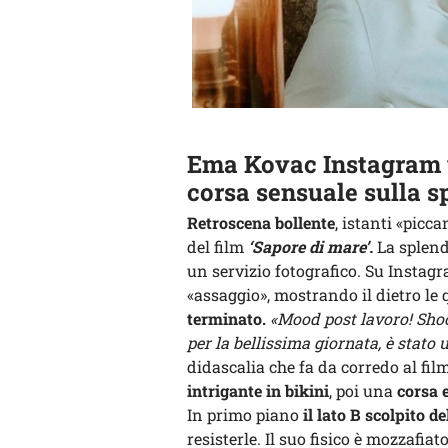
Ema Kovac Instagram vi
corsa sensuale sulla s
Retroscena bollente
, istanti «picc
del film
‘Sapore di mare’.
La splend
un servizio fotografico. Su Instag
«assaggio», mostrando il dietro le
terminato.
«Mood post lavoro! Shoo
per la bellissima giornata, è stato
didascalia che fa da corredo al fi
intrigante in bikini
, poi una
corsa 
In primo piano
il lato B scolpito 
resisterle. Il suo fisico è mozzafiat