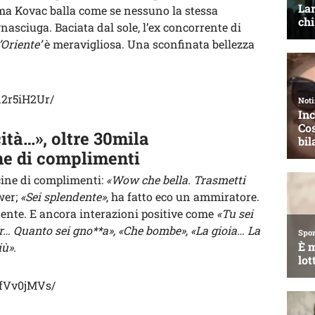
Ema Kovac balla come se nessuno la stessa
nasciuga. Baciata dal sole, l’ex concorrente di
’Oriente’
è meravigliosa. Una sconfinata bellezza
d2r5iH2Ur/
ità…», oltre 30mila
ne di complimenti
ine di complimenti:
«Wow che bella. Trasmetti
wer;
«Sei splendente»
, ha fatto eco un ammiratore.
tente. E ancora interazioni positive come
«Tu sei
er… Quanto sei gno**a», «Che bombe», «La gioia… La
iù».
ffVv0jMVs/