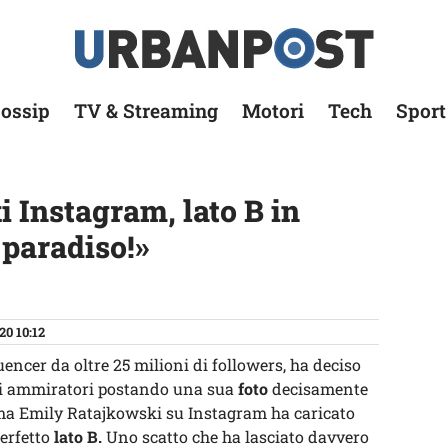
ossip
TV & Streaming
Motori
Tech
Sport
 Instagram, lato B in
 paradiso!»
20 10:12
uencer da oltre 25 milioni di followers, ha deciso
suoi ammiratori postando una sua
foto
decisamente
ima Emily Ratajkowski su Instagram ha caricato
perfetto
lato B.
Uno scatto che ha lasciato davvero