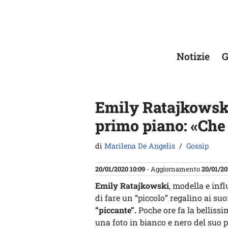
Vai
al
contenuto
Notizie
G
Emily Ratajkowski
primo piano: «Che
di
Marilena De Angelis
Gossip
20/01/2020 10:09
- Aggiornamento
20/01/20
Emily Ratajkowski
, modella e infl
di fare un “piccolo” regalino ai 
“piccante”.
Poche ore fa la belliss
una foto in bianco e nero del suo 