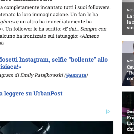
a completamente incantato tutti i suoi followers.
atenato la loro immaginazione. Un fan le ha
gliore»
e un altro ha immediatamente ha
o»
. Un follower le ha scritto:
«E dai… Sempre con
alcuno ha ironizzato sul tatuaggio:
«Almeno
!»
setti Instagram, selfie “bollente” allo
isiaca!»
stagram di Emily Ratajkowski (
@emrata
)
a leggere su UrbanPost